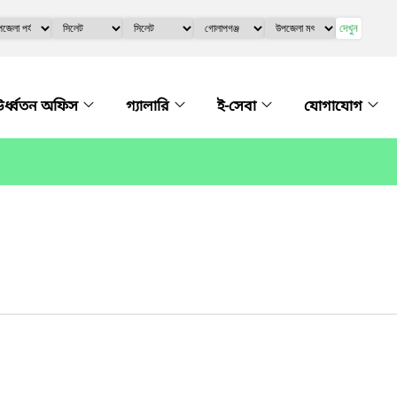
দেখুন
র্ধ্বতন অফিস
গ্যালারি
ই-সেবা
যোগাযোগ