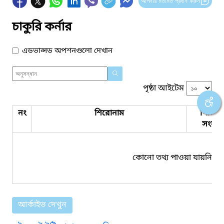
আপনার মতামত প্রদান করুন
চাকুরি কর্নার
এডভান্সড অপশনগুলো দেখান
পৃষ্ঠা আইটেম
নং
শিরোনাম
পিডিএ
সংযুক্ত
কোনো তথ্য পাওয়া যায়নি।
আর্কাইভ দেখুন