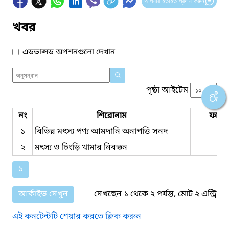
আপনার মতামত প্রদান করুন
খবর
এডভান্সড অপশনগুলো দেখান
পৃষ্ঠা আইটেম
নং
শিরোনাম
ফাইল
১
বিভিন্ন মৎস্য পণ্য আমদানি অনাপত্তি সনদ
২
মৎস্য ও চিংড়ি খামার নিবন্ধন
১
আর্কাইভ দেখুন
দেখছেন ১ থেকে ২ পর্যন্ত, মোট ২ এন্ট্রি
এই কনটেন্টটি শেয়ার করতে ক্লিক করুন