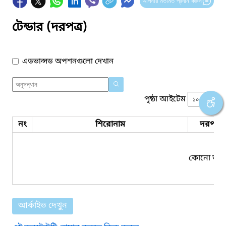
আপনার মতামত প্রদান করুন
টেন্ডার (দরপত্র)
এডভান্সড অপশনগুলো দেখান
পৃষ্ঠা আইটেম
নং
শিরোনাম
দরপত্র 
কোনো তথ্য
আর্কাইভ দেখুন